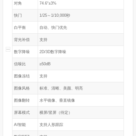
对角
74.6°±3%
快门
1/25～1/10,000秒
白平衡
自动、快门优先
背光补偿
支持
数字降噪
2D/3D数字降噪
信噪比
≥50dB
图像冻结
支持
图像风格
标准、清晰、美颜、明亮
图像翻转
水平镜像、垂直镜像
屏幕模式
横屏/竖屏（待定）
AI智能
支持人形跟踪