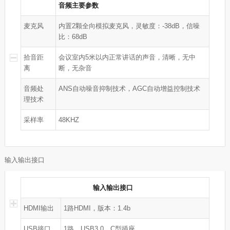
音频主要参数
麦克风
内置2颗全向模拟麦克风，灵敏度：-38dB，信噪
比：68dB
拾音距
会议室内5米以内正常讲话的声音，清晰，无中
离
断，无杂音
音频处
ANS自动噪音抑制技术，AGC自动增益控制技术
理技术
采样率
48KHZ
输入输出接口
输入输出接口
HDMI输出
1路HDMI，版本：1.4b
USB接口
1路，USB3.0，C型插座