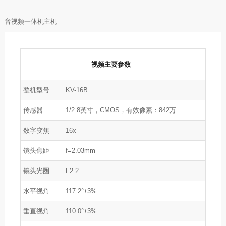
音视频一体机主机
视频
主要参数
整机型号
KV-16B
传感器
1/2.8英寸，CMOS，有效像素：842万
数字变焦
16x
镜头焦距
f=2.03mm
镜头光圈
F2.2
水平视角
117.2°±3%
垂直视角
110.0°±3%