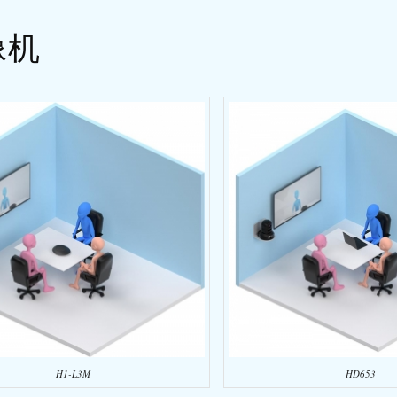
像机
H1-L3M
HD653