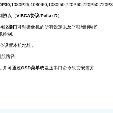
0P30
,1080P25,1080I60,1080I50,720P60,720P50,720P
制协议（
VISCA协议/Pelco-D
）
S422接口
可对摄像机的所有设定以及平移/俯仰/缩
讯控制。
口命令设置本机地址。
巡航路径
，并可通过
OSD菜单
或发送串口命令改变安装方