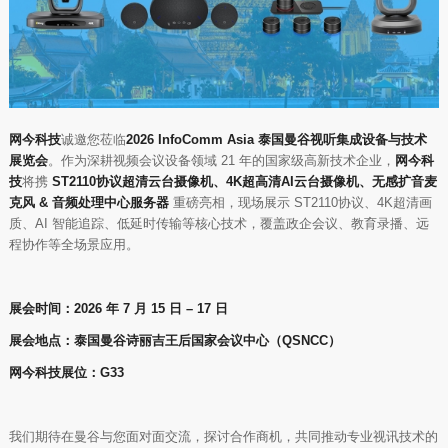
网今科技
诚邀您莅临
2026 InfoComm Asia 泰国曼谷视听集成设备与技术
展览会
。作为深耕视频会议设备领域 21 年的国家级高新技术企业，
网今科
技
将携
ST2110协议超清云台摄像机、4K超高清AI云台摄像机、无感扩音麦
克风 & 音频处理中心服务器
重磅亮相，现场展示 ST2110协议、4K超清画
质、AI 智能追踪、低延时传输等核心技术，覆盖政企会议、教育录播、远
程协作等全场景应用。
展会时间：2026 年 7 月 15 日 – 17 日
展会地点：泰国曼谷诗丽吉王后国家会议中心（QSNCC）
网今科技展位：G33
我们期待在曼谷与您面对面交流，探讨合作商机，共同推动专业视讯技术的