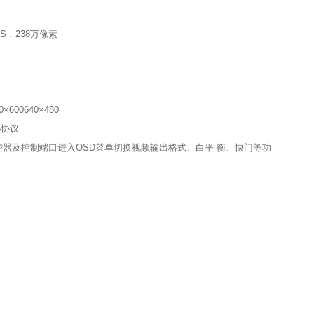
OS，238万像素
00×600640×480
.5协议
控器及控制端口进入OSD菜单切换视频输出格式、白平 衡、快门等功