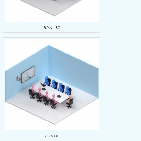
HD910-K7
H2-HAM